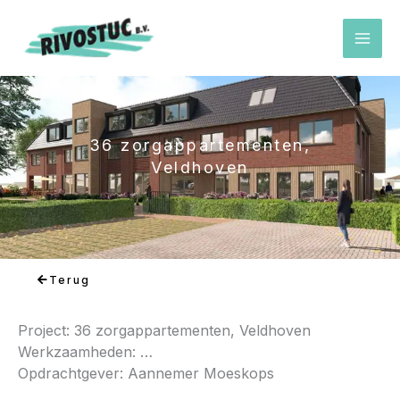
Ga
naar
de
inhoud
36 zorgappartementen,
Veldhoven
Terug
Project:
36 zorgappartementen, Veldhoven
Werkzaamheden: …
Opdrachtgever: Aannemer Moeskops