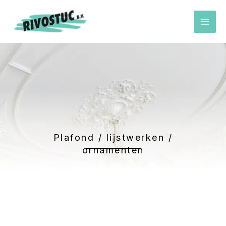
Ga
naar
de
inhoud
Plafond / lijstwerken /
ornamenten