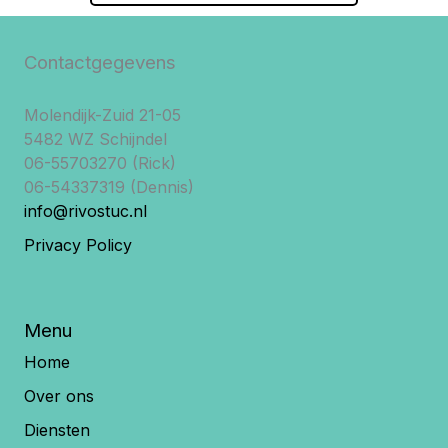
Contactgegevens
Molendijk-Zuid 21-05
5482 WZ Schijndel
06-55703270 (Rick)
06-54337319 (Dennis)
info@rivostuc.nl
Privacy Policy
Menu
Home
Over ons
Diensten