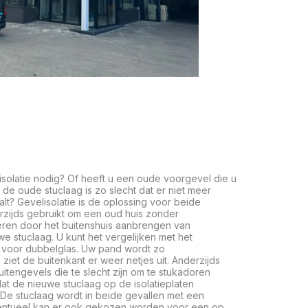
isolatie nodig? Of heeft u een oude voorgevel die u
 de oude stuclaag is zo slecht dat er niet meer
lt? Gevelisolatie is de oplossing voor beide
rzijds gebruikt om een oud huis zonder
eren door het buitenshuis aanbrengen van
we stuclaag. U kunt het vergelijken met het
 voor dubbelglas. Uw pand wordt zo
ziet de buitenkant er weer netjes uit. Anderzijds
itengevels die te slecht zijn om te stukadoren
t de nieuwe stuclaag op de isolatieplaten
De stuclaag wordt in beide gevallen met een
Eventueel kan er ook gekozen worden voor een op