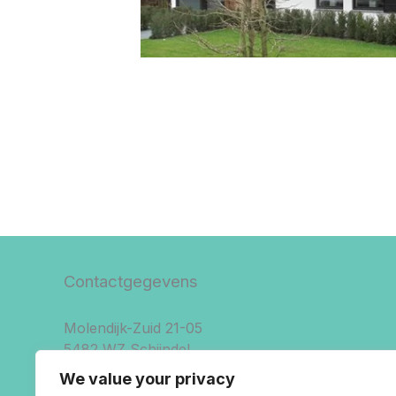
Contactgegevens
Molendijk-Zuid 21-05
5482 WZ Schijndel
06-55703270 (Rick)
We value your privacy
06-54337319 (Dennis)