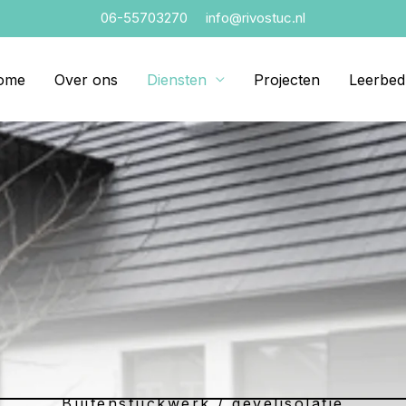
06-55703270
info@rivostuc.nl
ome
Over ons
Diensten
Projecten
Leerbedr
Buitenstuckwerk / gevelisolatie