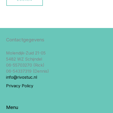
Contactgegevens
Molendijk-Zuid 21-05
5482 WZ Schijndel
06-55703270 (Rick)
06-54337319 (Dennis)
info@rivostuc.nl
Privacy Policy
Menu