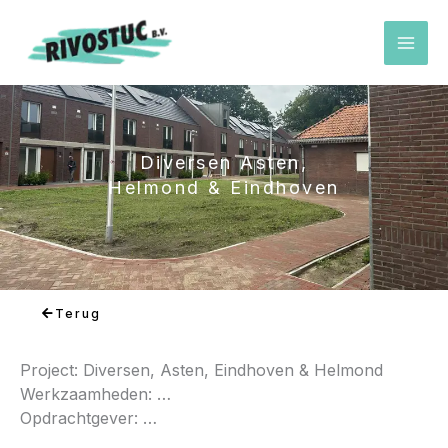
Ga
naar
de
inhoud
Diversen Asten,
Helmond & Eindhoven
Terug
Project: Diversen, Asten, Eindhoven & Helmond
Werkzaamheden: …
Opdrachtgever: …