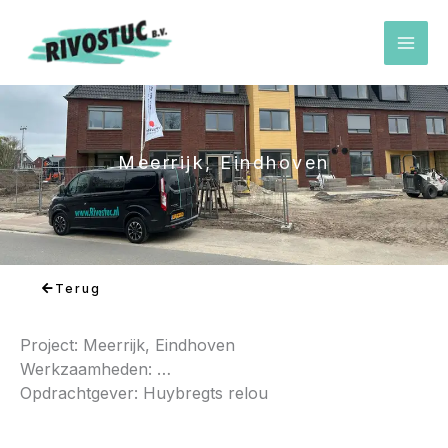
Ga
naar
de
inhoud
Meerrijk, Eindhoven
Terug
Project: Meerrijk, Eindhoven
Werkzaamheden: …
Opdrachtgever: Huybregts relou