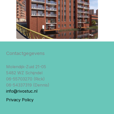
Contactgegevens
Molendijk-Zuid 21-05
5482 WZ Schijndel
06-55703270 (Rick)
06-54337319 (Dennis)
info@rivostuc.nl
Privacy Policy